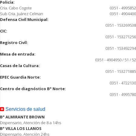
Policía:
Cria. Cabo Cogote
0351 - 4995852
Sub Cria. Juárez Celman
0351 - 4904400
Defensa Civíl Municipal:
0351 - 153269538
CIC:
0351 - 153271256
Registro Civíl:
0351 - 153492294
Mesa de entrada:
0351 - 4904950 / 51 / 52
Casas de la Cultura:
0351 - 153271885
EPEC Guardia Norte:
0351 - 4722130
Centro de diagnóstico B° Norte:
0351 - 4995780
Servicios de salud
B° ALMIRANTE BROWN
Dispensario, Atención de 8 a 14hs
B° VILLA LOS LLANOS
Dispensario, Atención 24hs