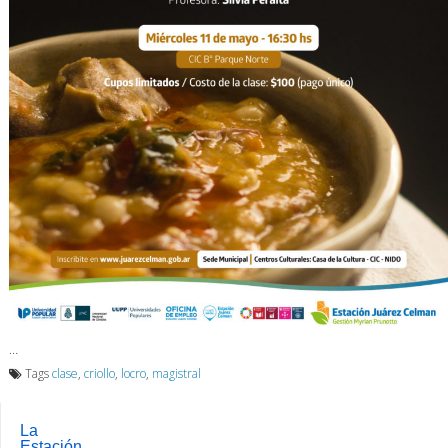
…
Tags
clase
,
criollo
,
locro
,
magistral
La
Estación