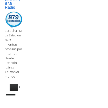
87.9 –
Radio
Escucha FM
La Estación
87.9
mientras
navegas por
internet,
desde
Estación
Juárez
Celman al
mundo
Se
requiere