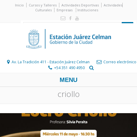
Inicio
Cursos y Talleres
Actividades Deportivas
Actividades
Culturales
Empresas
Instituciones
Av. La Tradición 411 - Estación Juárez Celman
Correo electrónico
+54 351 490 4950
MENU
criollo