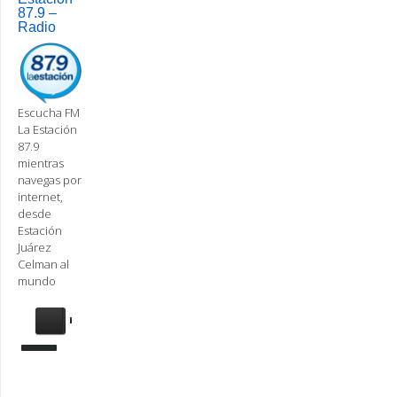
87.9 –
Radio
Escucha FM
La Estación
87.9
mientras
navegas por
internet,
desde
Estación
Juárez
Celman al
mundo
Se
requiere