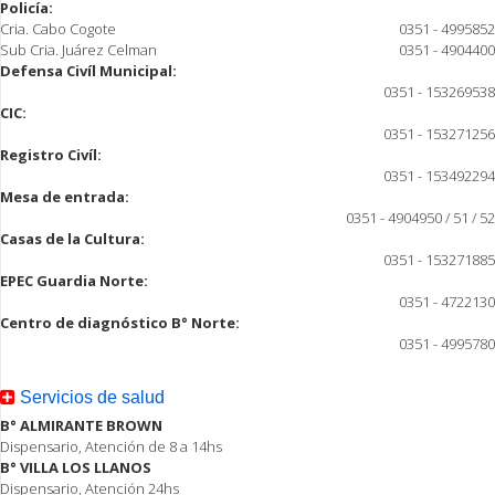
Policía:
Cria. Cabo Cogote
0351 - 4995852
Sub Cria. Juárez Celman
0351 - 4904400
Defensa Civíl Municipal:
0351 - 153269538
CIC:
0351 - 153271256
Registro Civíl:
0351 - 153492294
Mesa de entrada:
0351 - 4904950 / 51 / 52
Casas de la Cultura:
0351 - 153271885
EPEC Guardia Norte:
0351 - 4722130
Centro de diagnóstico B° Norte:
0351 - 4995780
Servicios de salud
B° ALMIRANTE BROWN
Dispensario, Atención de 8 a 14hs
B° VILLA LOS LLANOS
Dispensario, Atención 24hs