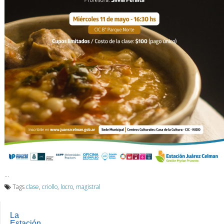
…
Tags
clase
,
criollo
,
locro
,
magistral
La
Estación