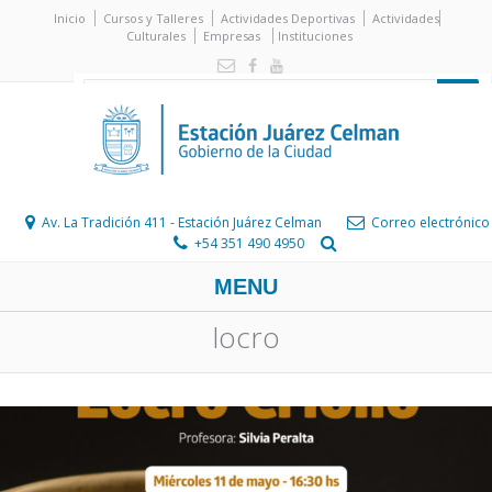
Inicio
Cursos y Talleres
Actividades Deportivas
Actividades
Culturales
Empresas
Instituciones
Av. La Tradición 411 - Estación Juárez Celman
Correo electrónico
+54 351 490 4950
MENU
locro