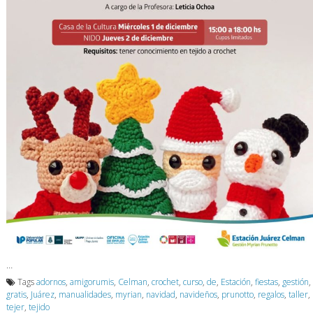
…
Tags
adornos
,
amigorumis
,
Celman
,
crochet
,
curso
,
de
,
Estación
,
fiestas
,
gestión
,
gratis
,
Juárez
,
manualidades
,
myrian
,
navidad
,
navideños
,
prunotto
,
regalos
,
taller
,
tejer
,
tejido