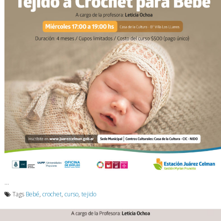
…
Tags
Bebé
,
crochet
,
curso
,
tejido