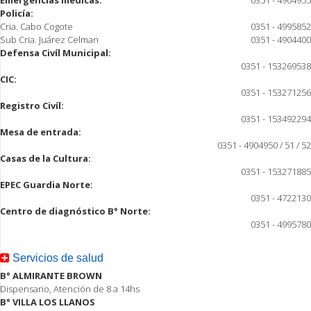
Emergencias médicas:
0351 - 4904955
Policía:
Cria. Cabo Cogote
0351 - 4995852
Sub Cria. Juárez Celman
0351 - 4904400
Defensa Civíl Municipal:
0351 - 153269538
CIC:
0351 - 153271256
Registro Civíl:
0351 - 153492294
Mesa de entrada:
0351 - 4904950 / 51 / 52
Casas de la Cultura:
0351 - 153271885
EPEC Guardia Norte:
0351 - 4722130
Centro de diagnóstico B° Norte:
0351 - 4995780
Servicios de salud
B° ALMIRANTE BROWN
Dispensario, Atención de 8 a 14hs
B° VILLA LOS LLANOS