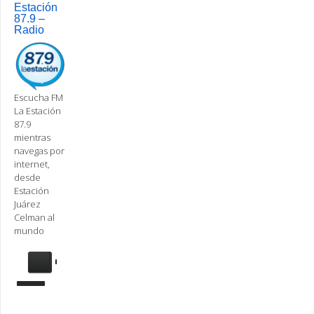
Estación
87.9 –
Radio
Escucha FM
La Estación
87.9
mientras
navegas por
internet,
desde
Estación
Juárez
Celman al
mundo
Se