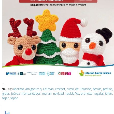
…
Tags
adornos
,
amigorumis
,
Celman
,
crochet
,
curso
,
de
,
Estación
,
fiestas
,
gestión
,
gratis
,
Juárez
,
manualidades
,
myrian
,
navidad
,
navideños
,
prunotto
,
regalos
,
taller
,
tejer
,
tejido
La