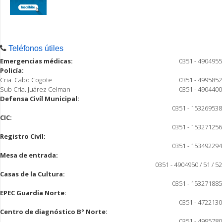
Teléfonos útiles
Emergencias médicas:
0351 - 4904955
Policía:
Cria. Cabo Cogote
0351 - 4995852
Sub Cria. Juárez Celman
0351 - 4904400
Defensa Civíl Municipal:
0351 - 153269538
CIC:
0351 - 153271256
Registro Civíl:
0351 - 153492294
Mesa de entrada:
0351 - 4904950 / 51 / 52
Casas de la Cultura:
0351 - 153271885
EPEC Guardia Norte:
0351 - 4722130
Centro de diagnóstico B° Norte:
0351 - 4995780