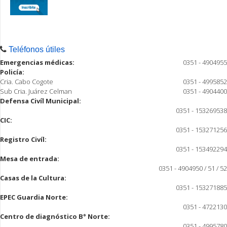
Teléfonos útiles
Emergencias médicas:
0351 - 4904955
Policía:
Cria. Cabo Cogote
0351 - 4995852
Sub Cria. Juárez Celman
0351 - 4904400
Defensa Civíl Municipal:
0351 - 153269538
CIC:
0351 - 153271256
Registro Civíl:
0351 - 153492294
Mesa de entrada:
0351 - 4904950 / 51 / 52
Casas de la Cultura:
0351 - 153271885
EPEC Guardia Norte:
0351 - 4722130
Centro de diagnóstico B° Norte:
0351 - 4995780