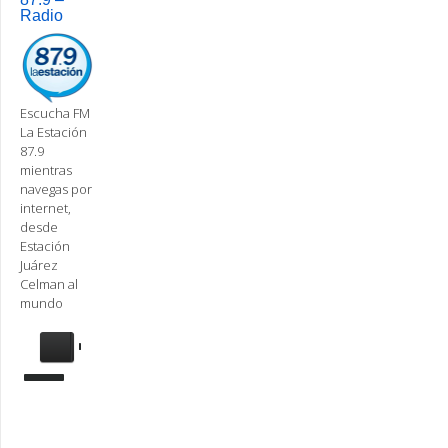
Radio
Escucha FM
La Estación
87.9
mientras
navegas por
internet,
desde
Estación
Juárez
Celman al
mundo
Se
requiere
actualización