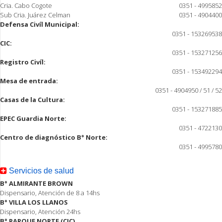
Cria. Cabo Cogote
0351 - 4995852
Sub Cria. Juárez Celman
0351 - 4904400
Defensa Civíl Municipal:
0351 - 153269538
CIC:
0351 - 153271256
Registro Civíl:
0351 - 153492294
Mesa de entrada:
0351 - 4904950 / 51 / 52
Casas de la Cultura:
0351 - 153271885
EPEC Guardia Norte:
0351 - 4722130
Centro de diagnóstico B° Norte:
0351 - 4995780
Servicios de salud
B° ALMIRANTE BROWN
Dispensario, Atención de 8 a 14hs
B° VILLA LOS LLANOS
Dispensario, Atención 24hs
B° PARQUE NORTE (CIC)