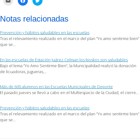
clic
clic
clic
para
para
para
enviar
compartir
compartir
por
en
en
Notas relacionadas
correo
Facebook
Twitter
electrónico
(Se
(Se
a
abre
abre
un
en
en
Prevención y hábitos saludables en las escuelas
amigo
una
una
(Se
ventana
ventana
Tras el relevamiento realizado en el marco del plan “Yo amo sentirme bien”
abre
nueva)
nueva)
que se…
en
una
ventana
nueva)
En las escuelas de Estación Juárez Celman los kioskos son saludables
Bajo el lema “Yo Amo Sentirme Bien”, la Municipalidad realizó la donación
de licuadoras, jugueras,…
Más de 600 alumnos en las Escuelas Municipales de Deporte
El pasado jueves se llevó a cabo en el Multiespacio de la Ciudad, el cierre…
Prevención y hábitos saludables en las escuelas
Tras el relevamiento realizado en el marco del plan “Yo amo sentirme bien”
que se…