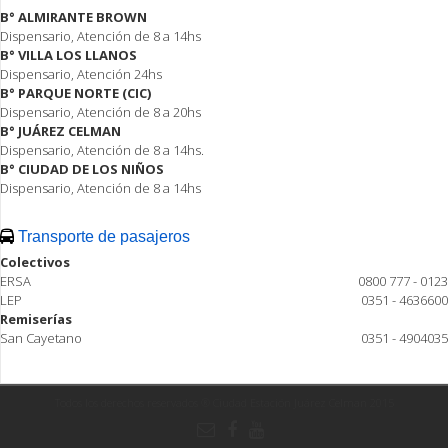
B° ALMIRANTE BROWN
Dispensario, Atención de 8 a 14hs
B° VILLA LOS LLANOS
Dispensario, Atención 24hs
B° PARQUE NORTE (CIC)
Dispensario, Atención de 8 a 20hs
B° JUÁREZ CELMAN
Dispensario, Atención de 8 a 14hs.
B° CIUDAD DE LOS NIÑOS
Dispensario, Atención de 8 a 14hs
Transporte de pasajeros
Colectivos
ERSA
0800 777 - 0123
LEP
0351 - 4636600
Remiserías
San Cayetano
0351 - 4904035
Todos los derechos reservados ® Ciudad Estación Juárez Celman 2015