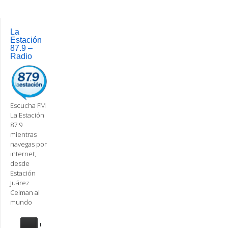
Post
navigation
La
Estación
87.9 –
Radio
Escucha FM
La Estación
87.9
mientras
navegas por
internet,
desde
Estación
Juárez
Celman al
mundo