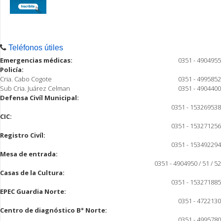
Teléfonos útiles
Emergencias médicas:
0351 - 4904955
Policía:
Cria. Cabo Cogote
0351 - 4995852
Sub Cria. Juárez Celman
0351 - 4904400
Defensa Civíl Municipal:
0351 - 153269538
CIC:
0351 - 153271256
Registro Civíl:
0351 - 153492294
Mesa de entrada:
0351 - 4904950 / 51 / 52
Casas de la Cultura:
0351 - 153271885
EPEC Guardia Norte:
0351 - 4722130
Centro de diagnóstico B° Norte:
0351 - 4995780