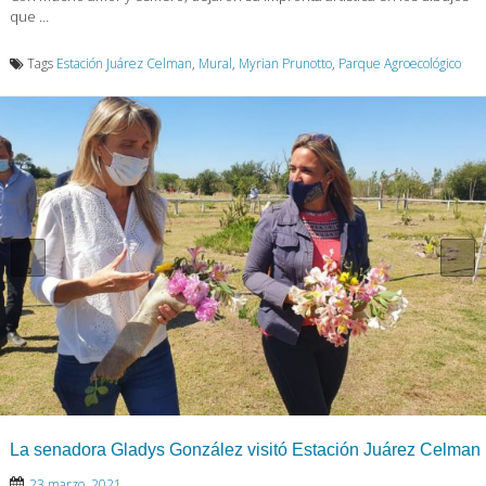
que …
Tags
Estación Juárez Celman
,
Mural
,
Myrian Prunotto
,
Parque Agroecológico
La senadora Gladys González visitó Estación Juárez Celman
23 marzo, 2021