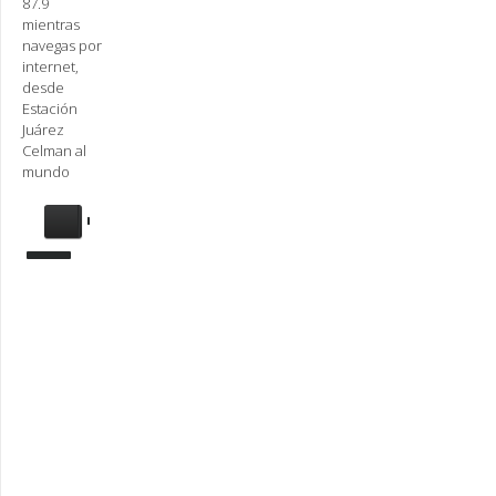
87.9
mientras
navegas por
internet,
desde
Estación
Juárez
Celman al
mundo
Se
requiere
actualización
Para
reproducir
la
radio,
deberá
actualizar
en su