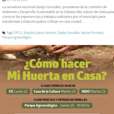
La senadora nacional Gladys González, presidenta de la comisión de
Ambiente y Desarrollo Sustentable en la Cámara Alta, estuvo de visita para
conocer las experiencias y trabajos realizados por el municipio para
transformar a Estación Juárez Celman en una ciudad …
Tags
CIPCO
,
Estación Juárez Celman
,
Gladys González
,
Myrian Prunotto
,
Parque Agroecológico