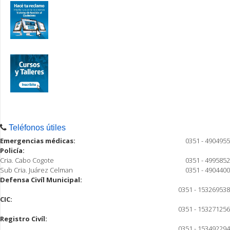
Teléfonos útiles
Emergencias médicas:
0351 - 4904955
Policía:
Cria. Cabo Cogote
0351 - 4995852
Sub Cria. Juárez Celman
0351 - 4904400
Defensa Civíl Municipal:
0351 - 153269538
CIC:
0351 - 153271256
Registro Civíl:
0351 - 153492294