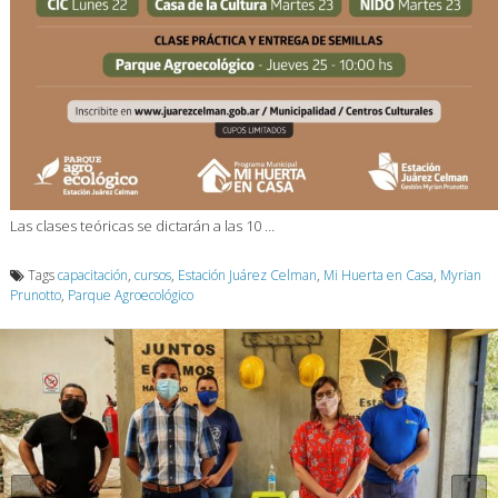
Las clases teóricas se dictarán a las 10 …
Tags
capacitación
,
cursos
,
Estación Juárez Celman
,
Mi Huerta en Casa
,
Myrian
Prunotto
,
Parque Agroecológico