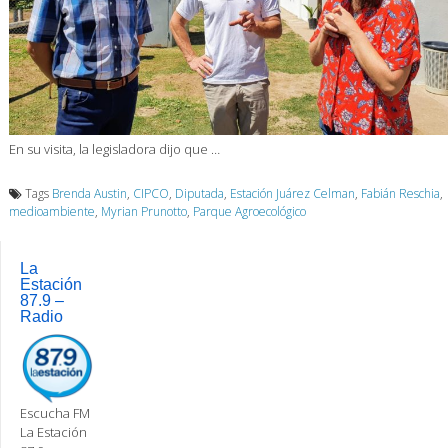
En su visita, la legisladora dijo que …
Tags
Brenda Austin
,
CIPCO
,
Diputada
,
Estación Juárez Celman
,
Fabián Reschia
,
medioambiente
,
Myrian Prunotto
,
Parque Agroecológico
La
Estación
87.9 –
Radio
Escucha FM
La Estación