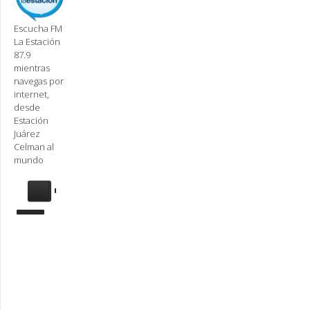
Escucha FM
La Estación
87.9
mientras
navegas por
internet,
desde
Estación
Juárez
Celman al
mundo
Se
requiere
actualización
Para
reproducir
la