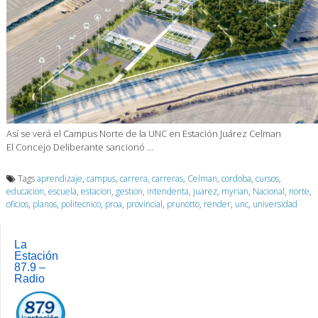
Así se verá el Campus Norte de la UNC en Estación Juárez Celman
El Concejo Deliberante sancionó …
Tags
aprendizaje
,
campus
,
carrera
,
carreras
,
Celman
,
cordoba
,
cursos
,
educacion
,
escuela
,
estacion
,
gestion
,
intendenta
,
juarez
,
myrian
,
Nacional
,
norte
,
oficios
,
planos
,
politecnico
,
proa
,
provincial
,
prunotto
,
render
,
unc
,
universidad
La
Estación
87.9 –
Radio