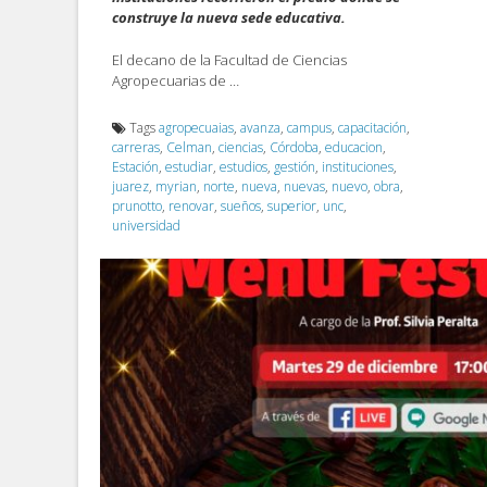
construye la nueva sede educativa.
El decano de la Facultad de Ciencias
Agropecuarias de …
Tags
agropecuaias
,
avanza
,
campus
,
capacitación
,
carreras
,
Celman
,
ciencias
,
Córdoba
,
educacion
,
Estación
,
estudiar
,
estudios
,
gestión
,
instituciones
,
juarez
,
myrian
,
norte
,
nueva
,
nuevas
,
nuevo
,
obra
,
prunotto
,
renovar
,
sueños
,
superior
,
unc
,
universidad