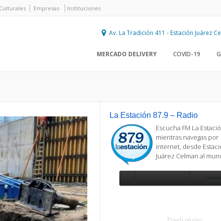
Culturales
Empresas
Instituciones
Av. La Tradición 411 - Estación Juárez 
MERCADO DELIVERY
COVID-19
G
La Estación 87.9 – Radio
Escucha FM La Estació
mientras navegas por
internet, desde Estac
Juárez Celman al mu
Se requiere actualización
Para reproducir la radio, deberá
actualizar en su navegador la versi
más reciente de
Flash plugin
.