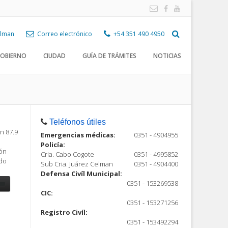
Celman
Correo electrónico
+54 351 490 4950
OBIERNO
CIUDAD
GUÍA DE TRÁMITES
NOTICIAS
Teléfonos útiles
n 87.9
Emergencias médicas:
0351 - 4904955
Policía:
ión
Cria. Cabo Cogote
0351 - 4995852
ndo
Sub Cria. Juárez Celman
0351 - 4904400
Defensa Civíl Municipal:
0351 - 153269538
CIC:
0351 - 153271256
Registro Civíl:
ón
0351 - 153492294