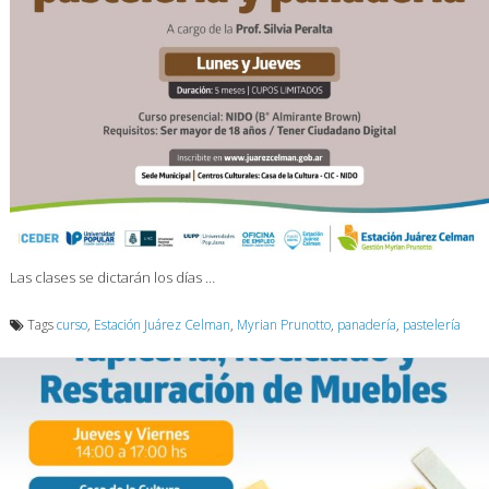
Las clases se dictarán los días …
Tags
curso
,
Estación Juárez Celman
,
Myrian Prunotto
,
panadería
,
pastelería