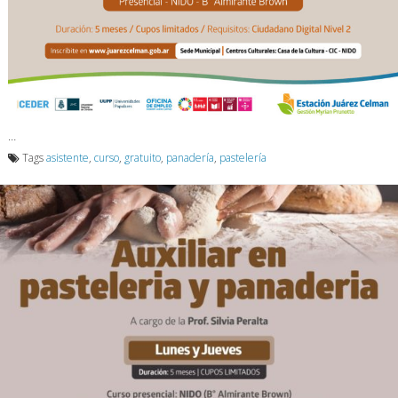
…
Tags
asistente
,
curso
,
gratuito
,
panadería
,
pastelería