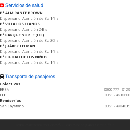
Servicios de salud
B° ALMIRANTE BROWN
Dispensario, Atención de 8 a 14hs
B° VILLA LOS LLANOS
Dispensario, Atención 24hs
B° PARQUE NORTE (CIC)
Dispensario, Atención de 8 a 20hs
B° JUÁREZ CELMAN
Dispensario, Atención de 8 a 14hs.
B° CIUDAD DE LOS NIÑOS
Dispensario, Atención de 8 a 14hs
Transporte de pasajeros
Colectivos
ERSA
0800 777 - 0123
LEP
0351 - 4636600
Remiserías
San Cayetano
0351 - 4904035
Todos los derechos reservados ® Ciudad Estación Juárez Celman 2015