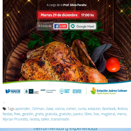
…
Tags
aprender
,
Celman
,
clase
,
cocina
,
comer
,
curso
,
estacion
,
facebook
,
festivo
,
fiestas
,
free
,
gestión
,
gratis
,
gratuita
,
gratuito
,
juarez
,
libre
,
live
,
magistral
,
menú
,
Myrian Prunotto
,
receta
,
taller
,
transmisión