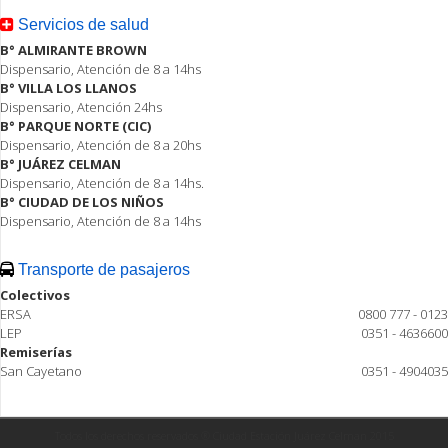
Servicios de salud
B° ALMIRANTE BROWN
Dispensario, Atención de 8 a 14hs
B° VILLA LOS LLANOS
Dispensario, Atención 24hs
B° PARQUE NORTE (CIC)
Dispensario, Atención de 8 a 20hs
B° JUÁREZ CELMAN
Dispensario, Atención de 8 a 14hs.
B° CIUDAD DE LOS NIÑOS
Dispensario, Atención de 8 a 14hs
Transporte de pasajeros
Colectivos
ERSA
0800 777 - 0123
LEP
0351 - 4636600
Remiserías
San Cayetano
0351 - 4904035
Todos los derechos reservados ® Ciudad Estación Juárez Celman 2015