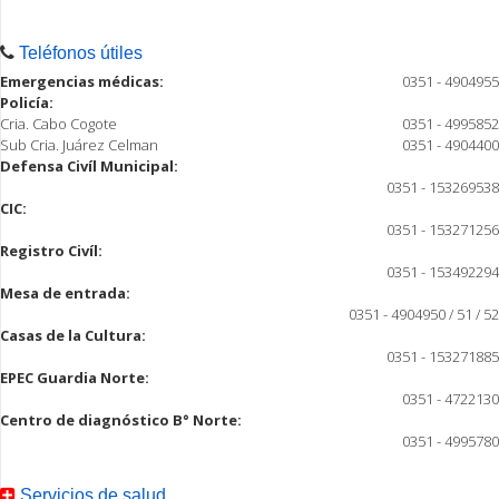
Teléfonos útiles
Emergencias médicas:
0351 - 4904955
Policía:
Cria. Cabo Cogote
0351 - 4995852
Sub Cria. Juárez Celman
0351 - 4904400
Defensa Civíl Municipal:
0351 - 153269538
CIC:
0351 - 153271256
Registro Civíl:
0351 - 153492294
Mesa de entrada:
0351 - 4904950 / 51 / 52
Casas de la Cultura:
0351 - 153271885
EPEC Guardia Norte:
0351 - 4722130
Centro de diagnóstico B° Norte:
0351 - 4995780
Servicios de salud