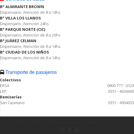
B° ALMIRANTE BROWN
Dispensario, Atención de 8 a 14hs
B° VILLA LOS LLANOS
Dispensario, Atención 24hs
B° PARQUE NORTE (CIC)
Dispensario, Atención de 8 a 20hs
B° JUÁREZ CELMAN
Dispensario, Atención de 8 a 14hs.
B° CIUDAD DE LOS NIÑOS
Dispensario, Atención de 8 a 14hs
Transporte de pasajeros
Colectivos
ERSA
0800 777 - 0123
LEP
0351 - 4636600
Remiserías
San Cayetano
0351 - 4904035
Todos los derechos reservados ® Ciudad Estación Juárez Celman 2015