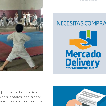
jando en la ciudad ha tenido
 de sus padres, los cuales se
dinero necesario para abonar los