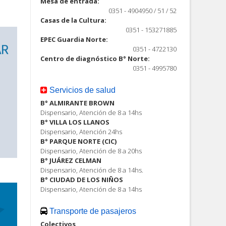
Mesa de entrada:
0351 - 4904950 / 51 / 52
Casas de la Cultura:
0351 - 153271885
EPEC Guardia Norte:
0351 - 4722130
Centro de diagnóstico B° Norte:
0351 - 4995780
Servicios de salud
B° ALMIRANTE BROWN
Dispensario, Atención de 8 a 14hs
B° VILLA LOS LLANOS
Dispensario, Atención 24hs
B° PARQUE NORTE (CIC)
Dispensario, Atención de 8 a 20hs
B° JUÁREZ CELMAN
Dispensario, Atención de 8 a 14hs.
B° CIUDAD DE LOS NIÑOS
Dispensario, Atención de 8 a 14hs
Transporte de pasajeros
Colectivos