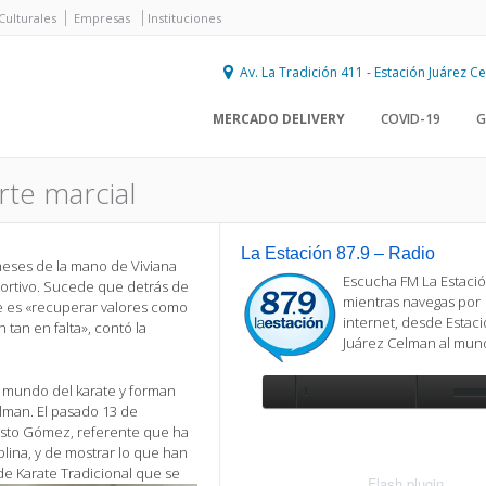
Culturales
Empresas
Instituciones
Av. La Tradición 411 - Estación Juárez 
MERCADO DELIVERY
COVID-19
G
rte marcial
La Estación 87.9 – Radio
 meses de la mano de Viviana
Escucha FM La Estació
portivo. Sucede que detrás de
mientras navegas por
ue es «recuperar valores como
internet, desde Estac
n tan en falta», contó la
Juárez Celman al mu
l mundo del karate y forman
elman. El pasado 13 de
Se requiere actualización
 Justo Gómez, referente que ha
Para reproducir la radio, deberá
plina, y de mostrar lo que han
actualizar en su navegador la versi
e Karate Tradicional que se
más reciente de
Flash plugin
.