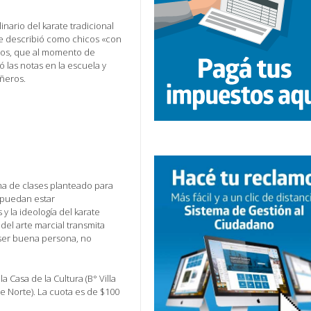
inario del karate tradicional
que describió como chicos «con
llos, que al momento de
 las notas en la escuela y
ñeros.
ma de clases planteado para
a puedan estar
 la ideología del karate
del arte marcial transmita
ser buena persona, no
a Casa de la Cultura (B° Villa
ue Norte). La cuota es de $100