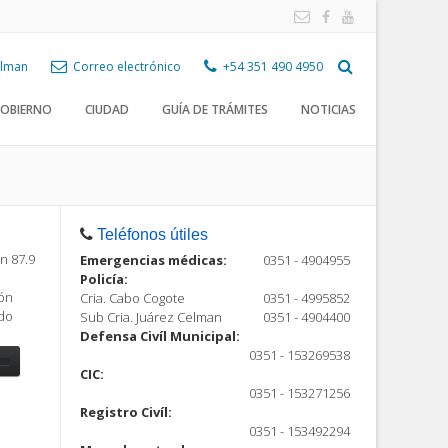
Celman
Correo electrónico
+54 351 490 4950
OBIERNO
CIUDAD
GUÍA DE TRÁMITES
NOTICIAS
Teléfonos útiles
n 87.9
Emergencias médicas:
0351 - 4904955
Policía:
ión
Cria. Cabo Cogote
0351 - 4995852
ndo
Sub Cria. Juárez Celman
0351 - 4904400
Defensa Civíl Municipal:
0351 - 153269538
CIC:
0351 - 153271256
Registro Civíl:
ón
0351 - 153492294