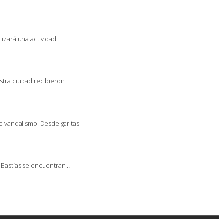
lizará una actividad
stra ciudad recibieron
e vandalismo. Desde garitas
oel Bastías se encuentran…