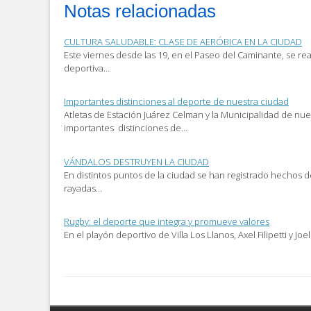
por
en
en
Notas relacionadas
correo
Facebook
Twitter
electrónico
(Se
(Se
a
abre
abre
un
en
en
CULTURA SALUDABLE: CLASE DE AERÓBICA EN LA CIUDAD
amigo
una
una
(Se
ventana
ventana
Este viernes desde las 19, en el Paseo del Caminante, se rea
abre
nueva)
nueva)
deportiva…
en
una
ventana
nueva)
Importantes distinciones al deporte de nuestra ciudad
Atletas de Estación Juárez Celman y la Municipalidad de nue
importantes distinciones de…
VÁNDALOS DESTRUYEN LA CIUDAD
En distintos puntos de la ciudad se han registrado hechos d
rayadas…
Rugby: el deporte que integra y promueve valores
En el playón deportivo de Villa Los Llanos, Axel Filipetti y J
Post