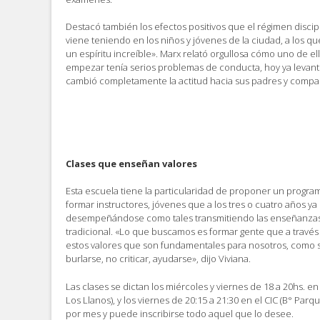
Destacó también los efectos positivos que el régimen discipl
viene teniendo en los niños y jóvenes de la ciudad, a los 
un espíritu increíble». Marx relató orgullosa cómo uno de e
empezar tenía serios problemas de conducta, hoy ya levantó
cambió completamente la actitud hacia sus padres y compa
Clases que enseñan valores
Esta escuela tiene la particularidad de proponer un progra
formar instructores, jóvenes que a los tres o cuatro años y
desempeñándose como tales transmitiendo las enseñanzas y
tradicional. «Lo que buscamos es formar gente que a través 
estos valores que son fundamentales para nosotros, como 
burlarse, no criticar, ayudarse», dijo Viviana.
Las clases se dictan los miércoles y viernes de 18 a 20hs. en l
Los Llanos), y los viernes de 20:15 a 21:30 en el CIC (B° Parq
por mes y puede inscribirse todo aquel que lo desee.