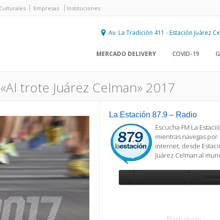
Culturales
Empresas
Instituciones
Av. La Tradición 411 - Estación Juárez 
MERCADO DELIVERY
COVID-19
G
n «Al trote Juárez Celman» 2017
La Estación 87.9 – Radio
Escucha FM La Estació
mientras navegas por
internet, desde Estac
Juárez Celman al mu
Se requiere actualización
Para reproducir la radio, deberá
actualizar en su navegador la versi
más reciente de
Flash plugin
.