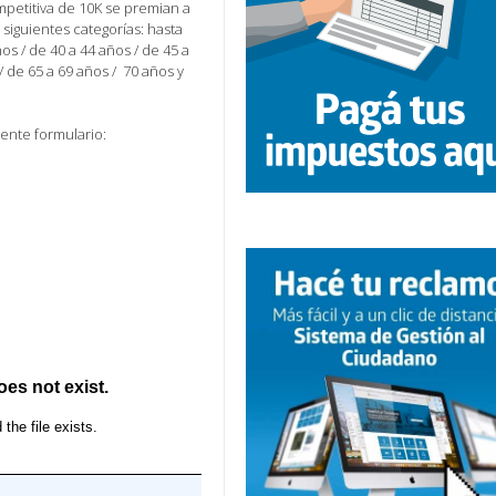
mpetitiva de 10K se premian a
 siguientes categorías: hasta
ños / de 40 a 44 años / de 45 a
/ de 65 a 69 años / 70 años y
iente formulario: