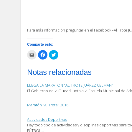
Para más información preguntar en el Facebook «Al Trote J
Comparte esto:
Haz
Haz
Haz
clic
clic
clic
para
para
para
enviar
compartir
compartir
por
en
en
Notas relacionadas
correo
Facebook
Twitter
electrónico
(Se
(Se
a
abre
abre
un
en
en
LLEGA LA MARATÓN "AL TROTE JUÁREZ CELMAN"
amigo
una
una
(Se
ventana
ventana
El Gobierno de la Ciudad junto a la Escuela Municipal de At
abre
nueva)
nueva)
en
una
ventana
Maratón "Al Trote" 2016
nueva)
Actividades Deportivas
Hay todo tipo de actividades y disciplinas deportivas para t
FÚTBOL…