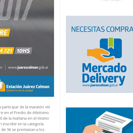
a participar de la maratón «Al
e en el Predio de Atletismo.
 10 de la mañana en el mismo
 inscribir en la categoría
va de 5K se premiaran a los