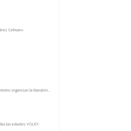
uárez Celman».
letismo organizan la Maratón…
odas las edades: VOLEY -