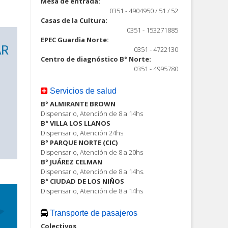
Mesa de entrada:
0351 - 4904950 / 51 / 52
Casas de la Cultura:
0351 - 153271885
EPEC Guardia Norte:
0351 - 4722130
Centro de diagnóstico B° Norte:
0351 - 4995780
Servicios de salud
B° ALMIRANTE BROWN
Dispensario, Atención de 8 a 14hs
B° VILLA LOS LLANOS
Dispensario, Atención 24hs
B° PARQUE NORTE (CIC)
Dispensario, Atención de 8 a 20hs
B° JUÁREZ CELMAN
Dispensario, Atención de 8 a 14hs.
B° CIUDAD DE LOS NIÑOS
Dispensario, Atención de 8 a 14hs
Transporte de pasajeros
Colectivos