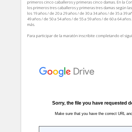
primeros cinco caballeros y primeras cinco damas. En la Co
los primeros tres caballeros y primeras tres damas según las
los 19 años / de 20 a 29 años / de 30 a 34 años / de 35 a 39 a
49 años / de 50 a 54 años / de 55 a 59 años / de 60 a 64 años 
más.
Para participar de la maratón inscribite completando el sigu