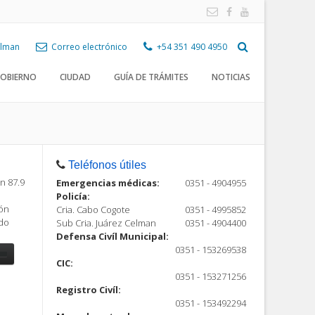
Celman
Correo electrónico
+54 351 490 4950
OBIERNO
CIUDAD
GUÍA DE TRÁMITES
NOTICIAS
Teléfonos útiles
n 87.9
Emergencias médicas:
0351 - 4904955
Policía:
ión
Cria. Cabo Cogote
0351 - 4995852
ndo
Sub Cria. Juárez Celman
0351 - 4904400
Defensa Civíl Municipal:
0351 - 153269538
CIC:
0351 - 153271256
Registro Civíl:
ón
0351 - 153492294