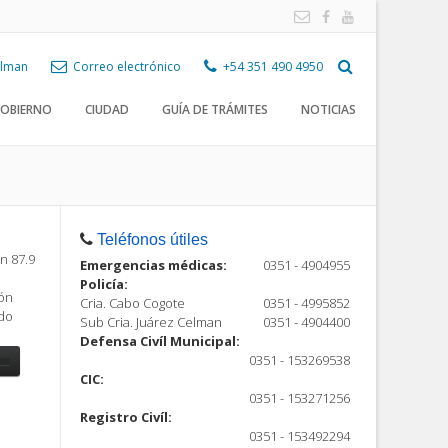
Celman
Correo electrónico
+54 351 490 4950
OBIERNO
CIUDAD
GUÍA DE TRÁMITES
NOTICIAS
Teléfonos útiles
n 87.9
Emergencias médicas:
0351 - 4904955
Policía:
ión
Cria. Cabo Cogote
0351 - 4995852
ndo
Sub Cria. Juárez Celman
0351 - 4904400
Defensa Civíl Municipal:
0351 - 153269538
CIC:
0351 - 153271256
Registro Civíl:
ón
0351 - 153492294