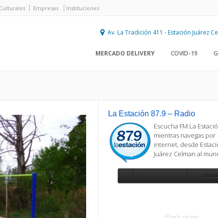
Culturales
Empresas
Instituciones
Av. La Tradición 411 - Estación Juárez 
MERCADO DELIVERY
COVID-19
G
La Estación 87.9 – Radio
Escucha FM La Estació
mientras navegas por
internet, desde Estac
Juárez Celman al mu
Se requiere actualización
Para reproducir la radio, deberá
actualizar en su navegador la versi
más reciente de
Flash plugin
.