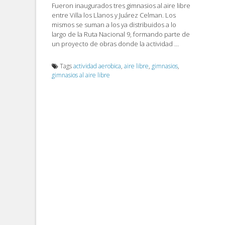
Fueron inaugurados tres gimnasios al aire libre
entre Villa los Llanos y Juárez Celman. Los
mismos se suman a los ya distribuidos a lo
largo de la Ruta Nacional 9, formando parte de
un proyecto de obras donde la actividad …
Tags
actividad aerobica
,
aire libre
,
gimnasios
,
gimnasios al aire libre