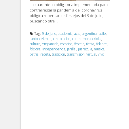
La cuarentena obligatoria implementada para
contrarrestar la pandemia del coronavirus
obligó a repensar los festejos del 9 de julio,
buscando otra …
Tags
9 de julio
,
academia
,
acto
,
argentina
,
baile
,
canto
,
cekman
,
celebtacion
,
conmemora
,
criolla
,
cultura
,
empanada
,
estacion
,
festejo
,
fiesta
,
flcklore
,
folclore
,
independencia
,
jarillal
,
juarez
,
la
,
musica
,
patria
,
receta
,
tradicion
,
transmision
,
virtual
,
vivo