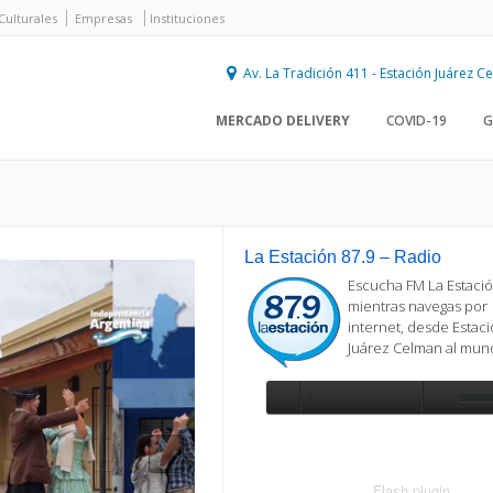
Culturales
Empresas
Instituciones
Av. La Tradición 411 - Estación Juárez 
MERCADO DELIVERY
COVID-19
G
La Estación 87.9 – Radio
Escucha FM La Estació
mientras navegas por
internet, desde Estac
Juárez Celman al mu
Se requiere actualización
Para reproducir la radio, deberá
actualizar en su navegador la versi
más reciente de
Flash plugin
.