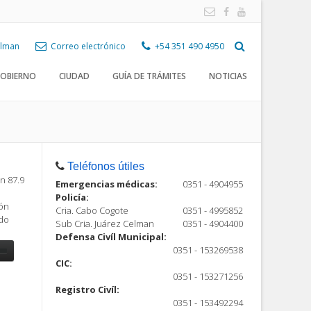
Celman
Correo electrónico
+54 351 490 4950
OBIERNO
CIUDAD
GUÍA DE TRÁMITES
NOTICIAS
Teléfonos útiles
n 87.9
Emergencias médicas:
0351 - 4904955
Policía:
ión
Cria. Cabo Cogote
0351 - 4995852
ndo
Sub Cria. Juárez Celman
0351 - 4904400
Defensa Civíl Municipal:
0351 - 153269538
CIC:
0351 - 153271256
Registro Civíl:
ón
0351 - 153492294