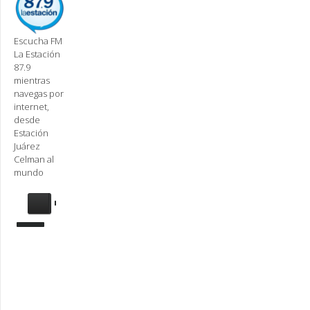
Escucha FM
La Estación
87.9
mientras
navegas por
internet,
desde
Estación
Juárez
Celman al
mundo
Se
requiere
actualización
Para
reproducir