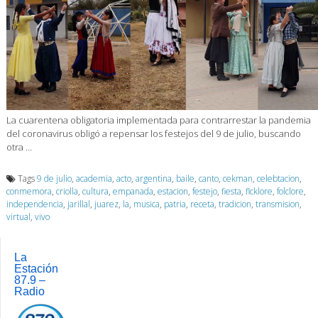
La cuarentena obligatoria implementada para contrarrestar la pandemia
del coronavirus obligó a repensar los festejos del 9 de julio, buscando
otra …
Tags
9 de julio
,
academia
,
acto
,
argentina
,
baile
,
canto
,
cekman
,
celebtacion
,
conmemora
,
criolla
,
cultura
,
empanada
,
estacion
,
festejo
,
fiesta
,
flcklore
,
folclore
,
independencia
,
jarillal
,
juarez
,
la
,
musica
,
patria
,
receta
,
tradicion
,
transmision
,
virtual
,
vivo
La
Estación
87.9 –
Radio