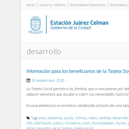
Inicio
Cursos y Talleres
Actividades Deportivas
Actividades 
desarrollo
Información para los beneficiarios de la Tarjeta So
29 septiembre, 2020
La Tarjeta Social permite a las familias que se encuentran por deb
adquirir alimentos que ayudan a cubrir sus necesidades nutricion
Es una asistencia económica canalizada a través de una tarj
Tags
área
,
asistencia
,
ayuda
,
Celman
,
cobro
,
cordoba
,
desarrollo
info
,
información
,
Juárez
,
ministerio
,
muni
,
municipalidad
,
myrian
,
solcial
,
prunotto
,
social
,
tarjeta
,
tarjeta social