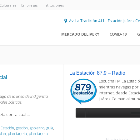
Culturales
Empresas
Instituciones
Av. La Tradición 411 - Estación Juárez 
MERCADO DELIVERY
COVID-19
G
La Estación 87.9 – Radio
cial
Escucha FM La Estació
mientras navegas por
internet, desde Estac
ajo de la línea de indigencia
Juárez Celman al mu
ales básicas.
eta con la cual …
Se requiere actualización
Para reproducir la radio, deberá
,
Estación
,
gestión
,
gobierno
,
guía
,
actualizar en su navegador la versi
plan
,
plan tarjeta
,
plan tarjeta
más reciente de
Flash plugin
.