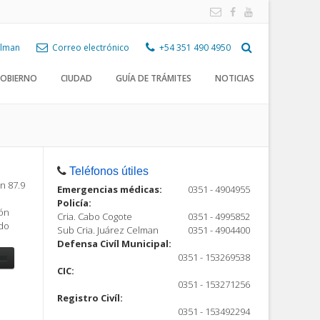
Celman
Correo electrónico
+54 351 490 4950
OBIERNO
CIUDAD
GUÍA DE TRÁMITES
NOTICIAS
Teléfonos útiles
n 87.9
Emergencias médicas:
0351 - 4904955
Policía:
ión
Cria. Cabo Cogote
0351 - 4995852
ndo
Sub Cria. Juárez Celman
0351 - 4904400
Defensa Civíl Municipal:
0351 - 153269538
CIC:
0351 - 153271256
Registro Civíl:
ón
0351 - 153492294