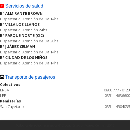
Servicios de salud
B° ALMIRANTE BROWN
Dispensario, Atención de 8 a 14hs
B° VILLA LOS LLANOS
Dispensario, Atención 24hs
B° PARQUE NORTE (CIC)
Dispensario, Atención de 8 a 20hs
B° JUÁREZ CELMAN
Dispensario, Atención de 8 a 14hs.
B° CIUDAD DE LOS NIÑOS
Dispensario, Atención de 8 a 14hs
Transporte de pasajeros
Colectivos
ERSA
0800 777 - 0123
LEP
0351 - 4636600
Remiserías
San Cayetano
0351 - 4904035
Todos los derechos reservados ® Ciudad Estación Juárez Celman 2015