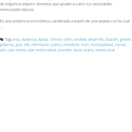
de indigencia adquirir alimentos que ayudan a cubrir sus necesidades
nutricionales básicas.
Es una asistencia económica canalizada a través de una tarjeta con la cual
…
Tags
área
,
asistencia
,
ayuda
,
Celman
,
cobro
,
cordoba
,
desarrollo
,
Estación
,
gestión
,
gobierno
,
guía
,
info
,
información
,
Juárez
,
ministerio
,
muni
,
municipalidad
,
myrian
,
plan
,
plan tarjeta
,
plan tarjeta solcial
,
prunotto
,
social
,
tarjeta
,
tarjeta social