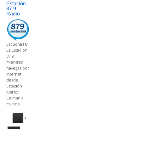
Estación
87.9 –
Radio
Escucha FM
La Estación
87.9
mientras
navegas por
internet,
desde
Estación
Juárez
Celman al
mundo
Se