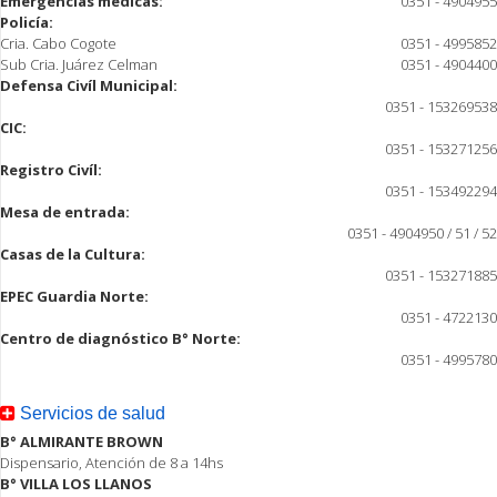
Emergencias médicas:
0351 - 4904955
Policía:
Cria. Cabo Cogote
0351 - 4995852
Sub Cria. Juárez Celman
0351 - 4904400
Defensa Civíl Municipal:
0351 - 153269538
CIC:
0351 - 153271256
Registro Civíl:
0351 - 153492294
Mesa de entrada:
0351 - 4904950 / 51 / 52
Casas de la Cultura:
0351 - 153271885
EPEC Guardia Norte:
0351 - 4722130
Centro de diagnóstico B° Norte:
0351 - 4995780
Servicios de salud
B° ALMIRANTE BROWN
Dispensario, Atención de 8 a 14hs
B° VILLA LOS LLANOS