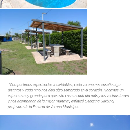
“Compartimos experiencias inolvidables, cada verano nos enseña algo
distintos y cada niño nos deja algo sembrado en el corazón. Hacemos un
esfuerzo muy grande para que esto crezca cada día más y los vecinos lo ven
y nos acompañan de la mejor manera”, enfatizó Georgina Garbino,
profesora de la Escuela de Verano Municipal.