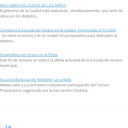
un
en
en
MÁS OBRAS EN CIUDAD DE LOS NIÑOS
amigo
una
una
(Se
ventana
ventana
El gobierno de la Ciudad está realizando, simultáneamente, una serie de
abre
nueva)
nueva)
obras en los distintos…
en
una
ventana
nueva)
Comienza la Escuela de Verano en la ciudad -Temporada 2019-2020-
Se viene el verano y en la ciudad nos preparamos para disfrutarlo al
máximo.…
Despedimos el verano en la Pileta
Este fin de semana se realizó la última actividad de la Escuela de Verano
municipal,…
Escuela Municipal de Atletismo, un orgullo
Matías Valor y Lucía Romero estuvieron participando del Torneo
Preparatorio organizado por la Asociación Córdoba…
Post
navigation
La