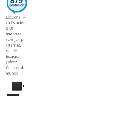
Escucha FM
La Estación
87.9
mientras
navegas por
internet,
desde
Estación
Juárez
Celman al
mundo
Se
requiere
actualización
Para
reproducir
la