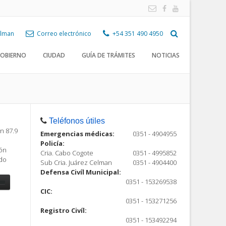
Celman
Correo electrónico
+54 351 490 4950
OBIERNO
CIUDAD
GUÍA DE TRÁMITES
NOTICIAS
Teléfonos útiles
n 87.9
Emergencias médicas:
0351 - 4904955
Policía:
ión
Cria. Cabo Cogote
0351 - 4995852
ndo
Sub Cria. Juárez Celman
0351 - 4904400
Defensa Civíl Municipal:
0351 - 153269538
CIC:
0351 - 153271256
Registro Civíl:
ón
0351 - 153492294