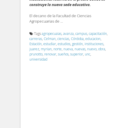
construye la nueva sede educativa.
El decano de la Facultad de Ciencias
Agropecuarias de …
Tags
agropecuaias
,
avanza
,
campus
,
capacitación
,
carreras
,
Celman
,
ciencias
,
Córdoba
,
educacion
,
Estación
,
estudiar
,
estudios
,
gestión
,
instituciones
,
juarez
,
myrian
,
norte
,
nueva
,
nuevas
,
nuevo
,
obra
,
prunotto
,
renovar
,
sueños
,
superior
,
unc
,
universidad