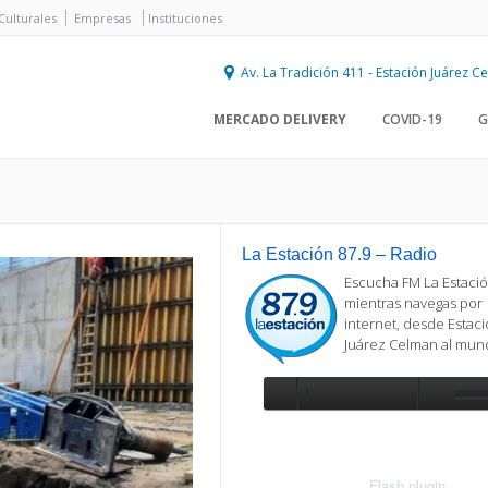
Culturales
Empresas
Instituciones
Av. La Tradición 411 - Estación Juárez 
MERCADO DELIVERY
COVID-19
G
La Estación 87.9 – Radio
Escucha FM La Estació
mientras navegas por
internet, desde Estac
Juárez Celman al mu
Se requiere actualización
Para reproducir la radio, deberá
actualizar en su navegador la versi
más reciente de
Flash plugin
.